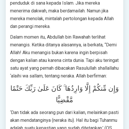
penduduk di sana kepada Islam. Jika mereka
menerima dakwah, maka berdamailah. Namun jika
mereka menolak, mintalah pertolongan kepada Allah
dan perangi mereka.
Dalam momen itu, Abdullah bin Rawahah terlihat
menangis. Ketika ditanya alasannya, ia berkata, “Demi
Allah! Aku menangis bukan karena ingin berpisah
dengan kalian atau karena cinta dunia. Tapi aku teringat
satu ayat yang pernah dibacakan Rasulullah shallallahu
‘alaihi wa sallam, tentang neraka. Allah berfirman:
وَإِن مِّنكُمْ إِلَّا وَارِدُهَا ۚ كَانَ عَلَىٰ رَبِّكَ حَتْمًا
مَّقْضِيًّا
‘Dan tidak ada seorang pun dari kalian, melainkan pasti
akan mendatanginya (neraka itu). Hal itu bagi Tuhanmu
adalah suatu kepastian yang sudah ditetapkan.’ (QS.