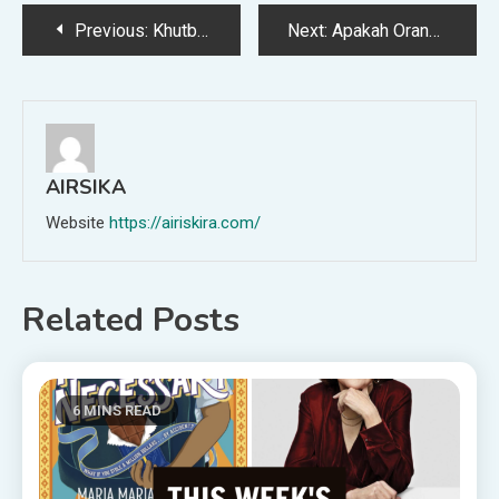
Post
Previous:
Khutbah Jumat: Jangan Tasyabbuh! Larangan Menyerupai Non-Muslim dalam Islam
Next:
Apakah Orang Junub Boleh Mengurus Pemakaman Jenazah?
navigation
AIRSIKA
Website
https://airiskira.com/
Related Posts
6 MINS READ