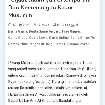
Dan Kemenangan Kaum
Muslimin
0
Tagged
4 July 2025
Airsika
,
,
,
Berita Game
Berita Game Terbaru
Free Games
,
,
,
,
Game Gratis
Game News
Game Online
Game Online Pc
,
,
Game Online Penghasil Uang
Game Pc
Game Poker
Perang Mu’tah adalah salah satu pertempuran besar
yang terjadi pada bulan Jumadal Ula tahun ke-8 Hijriah,
antara kaum muslimin dan pasukan Romawi di wilayah
Syam (sekarang Yordania). Perang ini meletus setelah
utusan Rasulullah shallallahu ‘alaihi wa sallam, Al-
Harits bin Umair Al-Azdi, dibunuh secara keji oleh
Syurahbil bin Amr Al-Ghassani. Rasulullah pun