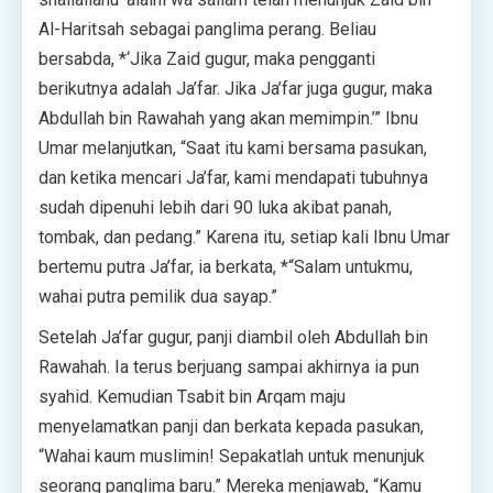
Al-Haritsah sebagai panglima perang. Beliau
bersabda, *‘Jika Zaid gugur, maka pengganti
berikutnya adalah Ja’far. Jika Ja’far juga gugur, maka
Abdullah bin Rawahah yang akan memimpin.’” Ibnu
Umar melanjutkan, “Saat itu kami bersama pasukan,
dan ketika mencari Ja’far, kami mendapati tubuhnya
sudah dipenuhi lebih dari 90 luka akibat panah,
tombak, dan pedang.” Karena itu, setiap kali Ibnu Umar
bertemu putra Ja’far, ia berkata, *“Salam untukmu,
wahai putra pemilik dua sayap.”
Setelah Ja’far gugur, panji diambil oleh Abdullah bin
Rawahah. Ia terus berjuang sampai akhirnya ia pun
syahid. Kemudian Tsabit bin Arqam maju
menyelamatkan panji dan berkata kepada pasukan,
“Wahai kaum muslimin! Sepakatlah untuk menunjuk
seorang panglima baru.” Mereka menjawab, “Kamu