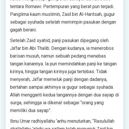
tentara Romawi. Pertempuran yang berat pun terjadi.
Panglima kaum muslimin, Zaid bin Al-Haritsah, gugur
sebagai syuhada setelah memimpin pasukan dengan
gagah berani.
Setelah Zaid syahid, panji pasukan dipegang oleh
Ja’far bin Abi Thalib. Dengan kudanya, ia menerobos
barisan musuh, namun sebuah pedang menebas
tangan kanannya. Ia pun memindahkan panji ke tangan
kirinya, hingga tangan kirinya juga tertebas. Tidak
menyerah, Ja’far memeluk panji dengan dadanya,
bertahan sampai akhirnya ia gugur sebagai syuhada.
Allah mengganti kedua tangannya dengan dua sayap di
surga, sehingga ia dikenal sebagai “orang yang
memiliki dua sayap”.
Ibnu Umar radhiyallahu ‘anhu menuturkan, “Rasulullah
shallallahu ‘alaihi wa sallam telah menunjuk Zaid bin