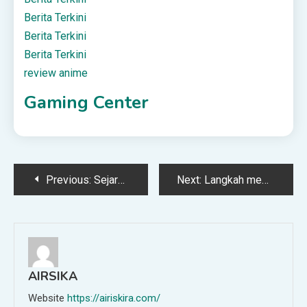
Berita Terkini
Berita Terkini
Berita Terkini
review anime
Gaming Center
Post
Previous:
Sejarah Perang Mu’tah: Sebab Terjadi, Jalannya Pertempuran, dan Kemenangan Kaum Muslimin
Next:
Langkah membangun jaringan reseller pulsa
navigation
AIRSIKA
Website
https://airiskira.com/