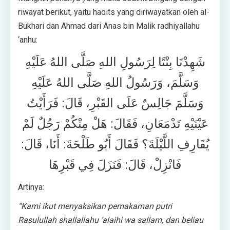
riwayat berikut, yaitu hadits yang diriwayatkan oleh al-
Bukhari dan Ahmad dari Anas bin Malik radhiyallahu
‘anhu:
شَهِدْنَا بِنْتًا لِرَسُولِ اللهِ صَلَّى اللهُ عَلَيْهِ
وَسَلَّمَ، وَرَسُولُ اللهِ صَلَّى اللهُ عَلَيْهِ
وَسَلَّمَ جَالِسٌ عَلَى القَبْرِ، قَالَ: فَرَأَيْتُ
عَيْنَيْهِ تَدْمَعَانِ، فَقَالَ: هَلْ مِنْكُمْ رَجُلٌ لَمْ
يُقَارِفِ اللَّيْلَةَ؟ فَقَالَ أَبُو طَلْحَةَ: أَنَا، قَالَ:
فَانْزِلْ، قَالَ: فَنَزَلَ فِي قَبْرِهَا
Artinya:
“Kami ikut menyaksikan pemakaman putri
Rasulullah shallallahu ‘alaihi wa sallam, dan beliau