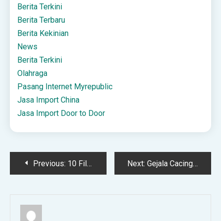
Berita Terkini
Berita Terbaru
Berita Kekinian
News
Berita Terkini
Olahraga
Pasang Internet Myrepublic
Jasa Import China
Jasa Import Door to Door
Post
Previous:
10 Film Spesial Natal dan Tahun Baru Terbaik Sepanjang Masa, Wajib Tonton!
Next:
Gejala Cacingan Pada Anak, Langkah Mengatasinya
navigation