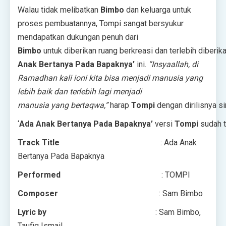
Walau tidak melibatkan
Bimbo
dan keluarga untuk
proses pembuatannya, Tompi sangat bersyukur
mendapatkan dukungan penuh dari
Bimbo
untuk diberikan ruang berkreasi dan terlebih diberi
Anak Bertanya Pada Bapaknya’
ini.
“Insyaallah, di
Ramadhan kali
ioni kita bisa menjadi manusia yang
lebih baik dan terlebih lagi menjadi
manusia yang bertaqwa,”
harap
Tompi
dengan dirilisnya sin
‘
Ada Anak Bertanya Pada Bapaknya’
versi
Tompi
sudah t
Track Title
: Ada Anak
Bertanya Pada Bapaknya
Performed
: TOMPI
Composer
: Sam Bimbo
Lyric by
: Sam Bimbo,
Taufiq Ismail