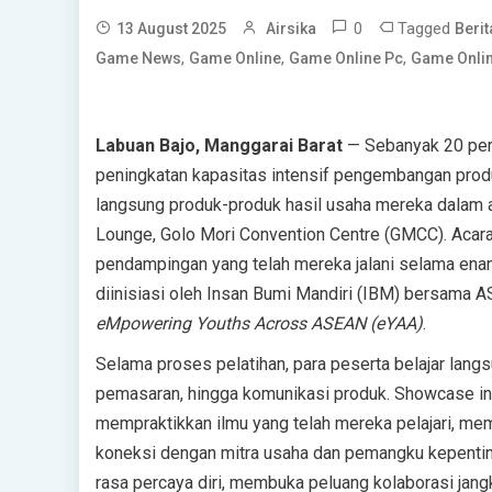
0
Tagged
13 August 2025
Airsika
Beri
,
,
,
Game News
Game Online
Game Online Pc
Game Onlin
Labuan Bajo, Manggarai Barat
— Sebanyak 20 per
peningkatan kapasitas intensif pengembangan prod
langsung produk-produk hasil usaha mereka dalam 
Lounge, Golo Mori Convention Centre (GMCC). Acara 
pendampingan yang telah mereka jalani selama en
diinisiasi oleh Insan Bumi Mandiri (IBM) bersama
eMpowering Youths Across ASEAN (eYAA)
.
Selama proses pelatihan, para peserta belajar lan
pemasaran, hingga komunikasi produk. Showcase ini
mempraktikkan ilmu yang telah mereka pelajari, m
koneksi dengan mitra usaha dan pemangku kepenting
rasa percaya diri, membuka peluang kolaborasi ja