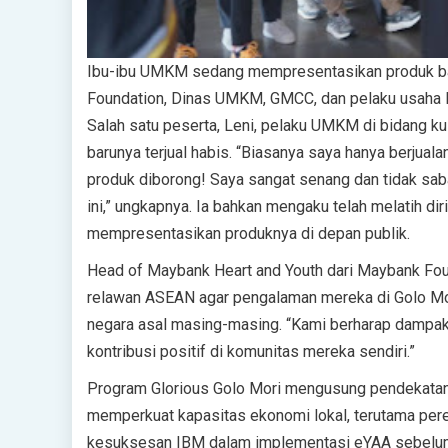
Ibu-ibu UMKM sedang mempresentasikan produk bar
Foundation, Dinas UMKM, GMCC, dan pelaku usaha lo
Salah satu peserta, Leni, pelaku UMKM di bidang k
barunya terjual habis. “Biasanya saya hanya berjualan
produk diborong! Saya sangat senang dan tidak sab
ini,” ungkapnya. Ia bahkan mengaku telah melatih diri
mempresentasikan produknya di depan publik.
Head of Maybank Heart and Youth dari Maybank Fou
relawan ASEAN agar pengalaman mereka di Golo Mor
negara asal masing-masing. “Kami berharap dampakny
kontribusi positif di komunitas mereka sendiri.”
Program Glorious Golo Mori mengusung pendekatan 
memperkuat kapasitas ekonomi lokal, terutama pere
kesuksesan IBM dalam implementasi eYAA sebelumn