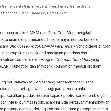
,
,
,
,
ta Game
Berita Game Terbaru
Free Games
Game Gratis
,
,
e Penghasil Uang
Game Pc
Game Poker
empuan pelaku UMKM dari Desa Golo Mori mengikuti
uk turunan dan pemasaran, 4 diantaranya memperkenalkan
acara
Showcase Produk UMKM Perempuan
, yang digelar di Mori
ini merupakan puncak dari rangkaian pelatihan dan
am kali pertemuan dalam Program
Glorious Golo Mori
, yang
 ASEAN Foundation dan Maybank Foundation melalui program
gsung dari relawan ASEAN tentang pengembangan usaha,
 dirancang sebagai wadah bagi para peserta untuk
emperkenalkan produk mereka kepada publik, serta membangun
an. Meskipun masih dini, acara ini juga bertujuan meningkatkan
ngka panjang, dan mendorong kemandirian para perempuan dalam