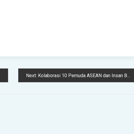
Next:
Kolaborasi 10 Pemuda ASEAN dan Insan Bumi Mandiri Dukung Nelayan dan Perempuan di Desa Pesisir NTT