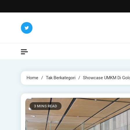
Skip
to
content
Home
Tak Berkategori
Showcase UMKM Di Golo 
3 MINS READ