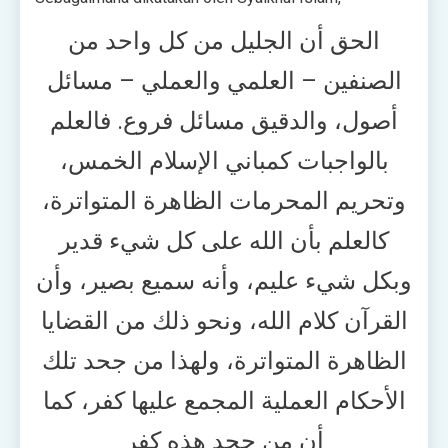
الحق أن الجليل من كل واحد من
الصنفين – العلمي والعملي – مسائل
أصول، والدقيق مسائل فروع. فالعلم
بالواجبات كمباني الإسلام الخمس،
وتحريم المحرمات الظاهرة المتواترة،
كالعلم بأن الله على كل شيء قدير
وبكل شيء عليم، وأنه سميع بصير، وأن
القرآن كلام الله، ونحو ذلك من القضايا
الظاهرة المتواترة، ولهذا من جحد تلك
الأحكام العملية المجمع عليها كفر، كما
أن من جحد هذه كفر