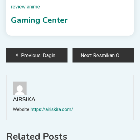
review anime
Gaming Center
Post
Previous:
Daging Kurban, Asupan Gizi yang Dinanti
Next:
Resmikan Offline Store di Labuan Bajo, Tenunin dan PT SMI Perkuat Ekonomi Kreatif Berbasis Budaya Lokal
navigation
AIRSIKA
Website
https://airiskira.com/
Related Posts