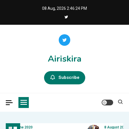
Skip
08 Aug, 2026
2:46:25 PM
to
content
Airiskira
Subscribe
21 June 2020
8 August 2026