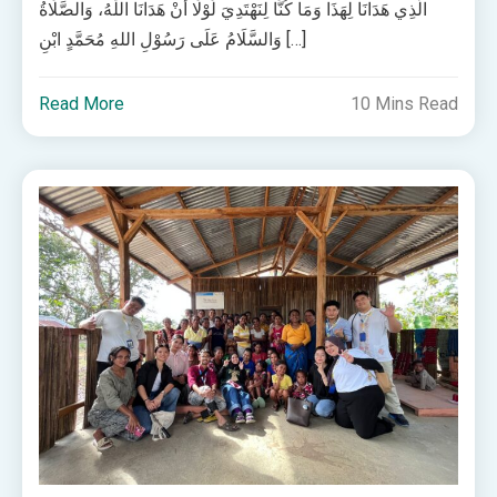
الَّذِي هَدَانَا لِهَذَا وَمَا كُنَّا لِنَهْتَدِيَ لَوْلَا أَنْ هَدَانَا اللّٰهُ، وَالصَّلَاةُ
وَالسَّلَامُ عَلَى رَسُوْلِ اللهِ مُحَمَّدٍ ابْنِ […]
Read More
10 Mins Read