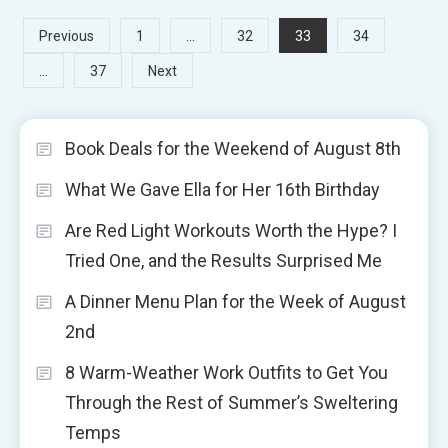
Posts
…
33
Previous
1
32
34
…
37
Next
pagination
Book Deals for the Weekend of August 8th
What We Gave Ella for Her 16th Birthday
Are Red Light Workouts Worth the Hype? I
Tried One, and the Results Surprised Me
A Dinner Menu Plan for the Week of August
2nd
8 Warm-Weather Work Outfits to Get You
Through the Rest of Summer’s Sweltering
Temps