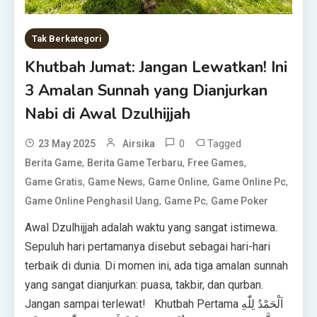
Tak Berkategori
Khutbah Jumat: Jangan Lewatkan! Ini
3 Amalan Sunnah yang Dianjurkan
Nabi di Awal Dzulhijjah
0
Tagged
23 May 2025
Airsika
,
,
,
Berita Game
Berita Game Terbaru
Free Games
,
,
,
,
Game Gratis
Game News
Game Online
Game Online Pc
,
,
Game Online Penghasil Uang
Game Pc
Game Poker
Awal Dzulhijjah adalah waktu yang sangat istimewa.
Sepuluh hari pertamanya disebut sebagai hari-hari
terbaik di dunia. Di momen ini, ada tiga amalan sunnah
yang sangat dianjurkan: puasa, takbir, dan qurban.
Jangan sampai terlewat! Khutbah Pertama اَلْحَمْدُ لِلّٰهِ