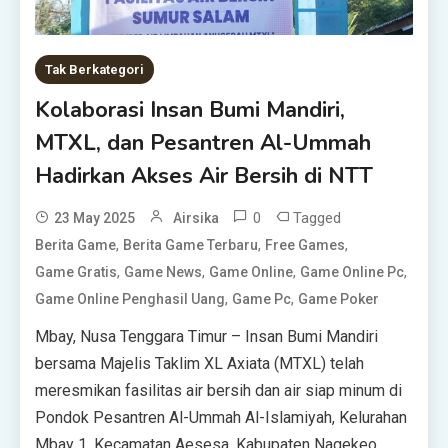
Tak Berkategori
Kolaborasi Insan Bumi Mandiri,
MTXL, dan Pesantren Al-Ummah
Hadirkan Akses Air Bersih di NTT
0
Tagged
23 May 2025
Airsika
,
,
,
Berita Game
Berita Game Terbaru
Free Games
,
,
,
,
Game Gratis
Game News
Game Online
Game Online Pc
,
,
Game Online Penghasil Uang
Game Pc
Game Poker
Mbay, Nusa Tenggara Timur – Insan Bumi Mandiri
bersama Majelis Taklim XL Axiata (MTXL) telah
meresmikan fasilitas air bersih dan air siap minum di
Pondok Pesantren Al-Ummah Al-Islamiyah, Kelurahan
Mbay 1, Kecamatan Aesesa, Kabupaten Nagekeo,