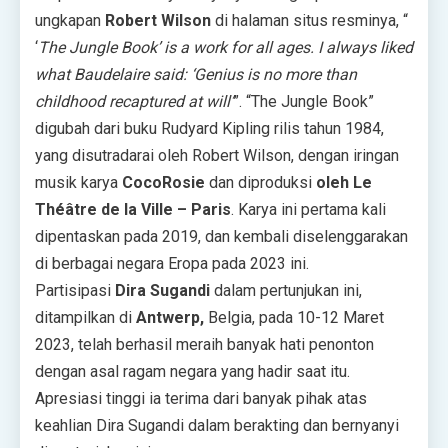
ungkapan
Robert Wilson
di halaman situs resminya, “
‘
The Jungle Book’ is a work for all ages. I always liked
what Baudelaire said: ‘Genius is no more than
childhood recaptured at will’
”. “The Jungle Book”
digubah dari buku Rudyard Kipling rilis tahun 1984,
yang disutradarai oleh Robert Wilson, dengan iringan
musik karya
CocoRosie
dan diproduksi
oleh Le
Théâtre de la Ville – Paris
. Karya ini pertama kali
dipentaskan pada 2019, dan kembali diselenggarakan
di berbagai negara Eropa pada 2023 ini.
Partisipasi
Dira Sugandi
dalam pertunjukan ini,
ditampilkan di
Antwerp,
Belgia, pada 10-12 Maret
2023, telah berhasil meraih banyak hati penonton
dengan asal ragam negara yang hadir saat itu.
Apresiasi tinggi ia terima dari banyak pihak atas
keahlian Dira Sugandi dalam berakting dan bernyanyi