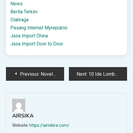
News
Berita Terkini
Olahraga
Pasang Internet Myrepublic
Jasa Import China
Jasa Import Door to Door
Post
Previous:
Novel How to Serve Love Twice as Tasty by Gladistia Cuan
Next:
10 Ide Lomba 17 Agustus Lucu dan Dijamin Seru
navigation
AIRSIKA
Website
https://airiskira.com/