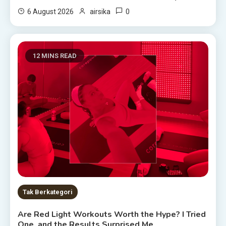
0
6 August 2026
airsika
12 MINS READ
Tak Berkategori
Are Red Light Workouts Worth the Hype? I Tried
One, and the Results Surprised Me