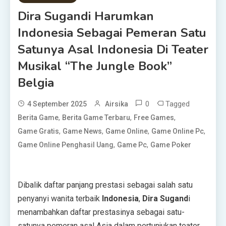
Dira Sugandi Harumkan
Indonesia Sebagai Pemeran Satu
Satunya Asal Indonesia Di Teater
Musikal “The Jungle Book”
Belgia
0
Tagged
4 September 2025
Airsika
,
,
,
Berita Game
Berita Game Terbaru
Free Games
,
,
,
,
Game Gratis
Game News
Game Online
Game Online Pc
,
,
Game Online Penghasil Uang
Game Pc
Game Poker
Dibalik daftar panjang prestasi sebagai salah satu
penyanyi wanita terbaik
Indonesia
,
Dira Sugand
i
menambahkan daftar prestasinya sebagai satu-
satunya pemeran asal Asia dalam pertunjukan teater