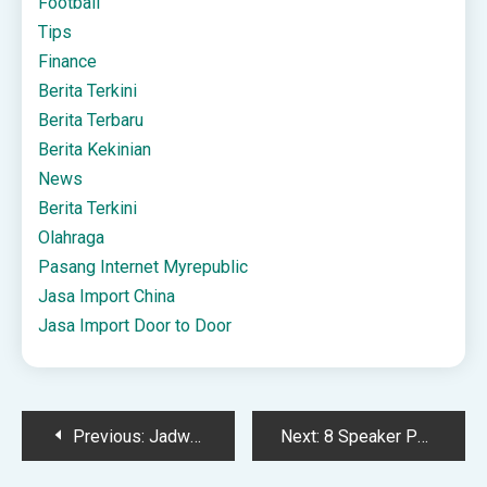
Football
Tips
Finance
Berita Terkini
Berita Terbaru
Berita Kekinian
News
Berita Terkini
Olahraga
Pasang Internet Myrepublic
Jasa Import China
Jasa Import Door to Door
Post
Previous:
Jadwal Flash Sale – Februari 2025
Next:
8 Speaker Portable Terbaik, Suara Ngebass dan Tahan Lama!
navigation