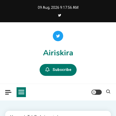
Skip
09 Aug, 2026
9:17:57 AM
to
content
Airiskira
Subscribe