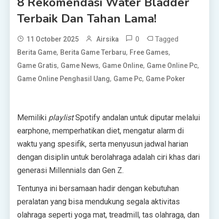
8 Rekomendasi Water Bladder
Terbaik Dan Tahan Lama!
0
Tagged
11 October 2025
Airsika
,
,
,
Berita Game
Berita Game Terbaru
Free Games
,
,
,
,
Game Gratis
Game News
Game Online
Game Online Pc
,
,
Game Online Penghasil Uang
Game Pc
Game Poker
Memiliki
playlist
Spotify andalan untuk diputar melalui
earphone, memperhatikan diet, mengatur alarm di
waktu yang spesifik, serta menyusun jadwal harian
dengan disiplin untuk berolahraga adalah ciri khas dari
generasi Millennials dan Gen Z.
Tentunya ini bersamaan hadir dengan kebutuhan
peralatan yang bisa mendukung segala aktivitas
olahraga seperti yoga mat, treadmill, tas olahraga, dan