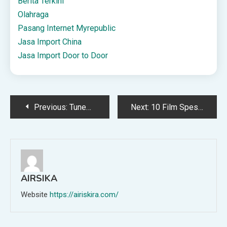
Berita Terkini
Olahraga
Pasang Internet Myrepublic
Jasa Import China
Jasa Import Door to Door
Post
Previous:
TuneCore Wujudkan Mimpi Musisi Mandiri Dengan Adakan “IndieAF”
Next:
10 Film Spesial Natal dan Tahun Baru Terbaik Sepanjang Masa, Wajib Tonton!
navigation
AIRSIKA
Website
https://airiskira.com/