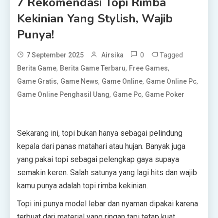
7 Rekomendasi Topi Rimba
Kekinian Yang Stylish, Wajib
Punya!
0
Tagged
7 September 2025
Airsika
,
,
,
Berita Game
Berita Game Terbaru
Free Games
,
,
,
,
Game Gratis
Game News
Game Online
Game Online Pc
,
,
Game Online Penghasil Uang
Game Pc
Game Poker
Sekarang ini, topi bukan hanya sebagai pelindung
kepala dari panas matahari atau hujan. Banyak juga
yang pakai topi sebagai pelengkap gaya supaya
semakin keren. Salah satunya yang lagi hits dan wajib
kamu punya adalah topi rimba kekinian.
Topi ini punya model lebar dan nyaman dipakai karena
terbuat dari material yang ringan tapi tetap kuat.