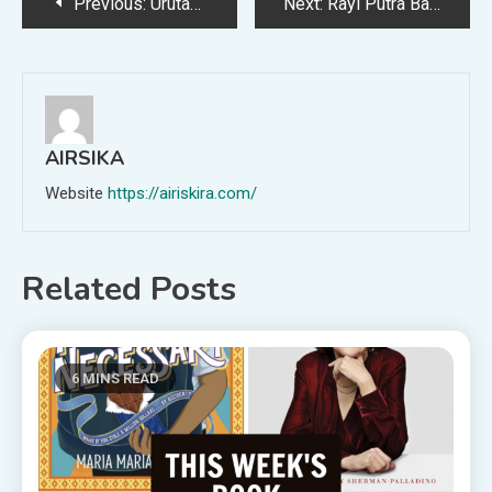
Post
Previous:
Urutan Nonton The Conjuring Universe, Biar Gak Bingung
Next:
Rayi Putra Bagikan Single dan Video Klip Intim yang Jujur “Let You Down”
navigation
AIRSIKA
Website
https://airiskira.com/
Related Posts
6 MINS READ