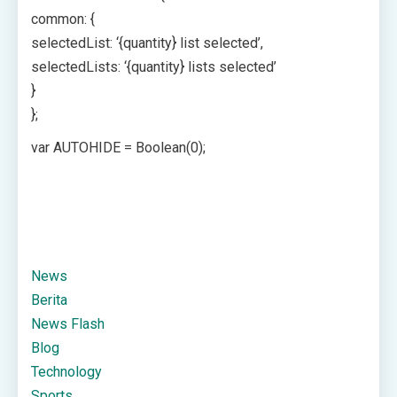
common: {
selectedList: ‘{quantity} list selected’,
selectedLists: ‘{quantity} lists selected’
}
};
var AUTOHIDE = Boolean(0);
News
Berita
News Flash
Blog
Technology
Sports