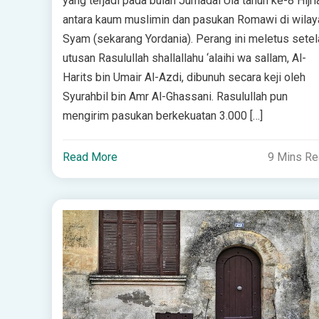
yang terjadi pada bulan Jumadal Ula tahun ke-8 Hijri
antara kaum muslimin dan pasukan Romawi di wilay
Syam (sekarang Yordania). Perang ini meletus setel
utusan Rasulullah shallallahu ‘alaihi wa sallam, Al-
Harits bin Umair Al-Azdi, dibunuh secara keji oleh
Syurahbil bin Amr Al-Ghassani. Rasulullah pun
mengirim pasukan berkekuatan 3.000 […]
Read More
9 Mins R