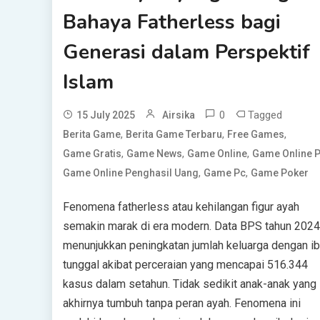
Bahaya Fatherless bagi
Generasi dalam Perspektif
Islam
0
Tagged
15 July 2025
Airsika
,
,
,
Berita Game
Berita Game Terbaru
Free Games
,
,
,
Game Gratis
Game News
Game Online
Game Online 
,
,
Game Online Penghasil Uang
Game Pc
Game Poker
Fenomena fatherless atau kehilangan figur ayah
semakin marak di era modern. Data BPS tahun 2024
menunjukkan peningkatan jumlah keluarga dengan i
tunggal akibat perceraian yang mencapai 516.344
kasus dalam setahun. Tidak sedikit anak-anak yang
akhirnya tumbuh tanpa peran ayah. Fenomena ini