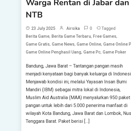
Warga Rentan di Jabar dan
NTB
0
Tagged
23 July 2025
Airsika
,
,
,
Berita Game
Berita Game Terbaru
Free Games
,
,
,
Game Gratis
Game News
Game Online
Game Online 
,
,
Game Online Penghasil Uang
Game Pc
Game Poker
Bandung, Jawa Barat – Tantangan pangan masih
menjadi kenyataan bagi banyak keluarga di Indonesi
Menjawab kondisi ini, melalui Yayasan Insan Bumi
Mandiri (IBM) sebagai mitra lokal di Indonesia,
Muslim Aid Australia (MAA) menyalurkan 950 paket
pangan untuk lebih dari 5.000 penerima manfaat di
wilayah Kota Bandung, Jawa Barat dan Lombok, Nu
Tenggara Barat. Paket berisi […]