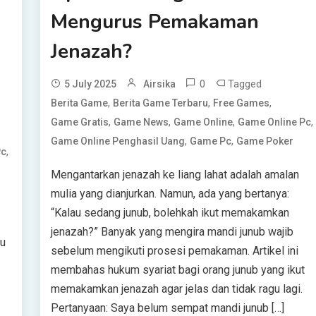
Mengurus Pemakaman
Jenazah?
0
Tagged
5 July 2025
Airsika
,
,
,
Berita Game
Berita Game Terbaru
Free Games
,
,
,
,
Game Gratis
Game News
Game Online
Game Online Pc
,
,
Game Online Penghasil Uang
Game Pc
Game Poker
,
Pc
Mengantarkan jenazah ke liang lahat adalah amalan
mulia yang dianjurkan. Namun, ada yang bertanya:
“Kalau sedang junub, bolehkah ikut memakamkan
jenazah?” Banyak yang mengira mandi junub wajib
bu
sebelum mengikuti prosesi pemakaman. Artikel ini
membahas hukum syariat bagi orang junub yang ikut
memakamkan jenazah agar jelas dan tidak ragu lagi.
Pertanyaan: Saya belum sempat mandi junub […]