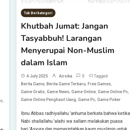
Tak Berkategori
Khutbah Jumat: Jangan
Tasyabbuh! Larangan
Menyerupai Non-Muslim
dalam Islam
0
Tagged
4 July 2025
Airsika
,
,
,
Berita Game
Berita Game Terbaru
Free Games
,
,
,
,
Game Gratis
Game News
Game Online
Game Online Pc
,
,
Game Online Penghasil Uang
Game Pc
Game Poker
,
Pc
Ibnu Abbas radhiyallahu ’anhuma berkata bahwa ketik
Nabi shallallahu ’alaihi wa sallam melakukan puasa
hari ’Asyura dan memerintahkan kaum muslimin untuk