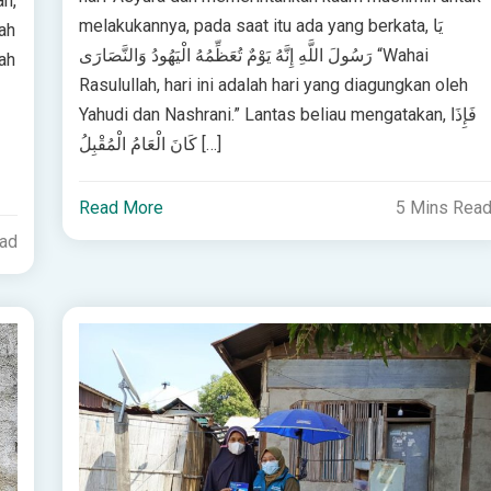
ah,
melakukannya, pada saat itu ada yang berkata, يَا
ah
رَسُولَ اللَّهِ إِنَّهُ يَوْمٌ تُعَظِّمُهُ الْيَهُودُ وَالنَّصَارَى “Wahai
ah
Rasulullah, hari ini adalah hari yang diagungkan oleh
Yahudi dan Nashrani.” Lantas beliau mengatakan, فَإِذَا
كَانَ الْعَامُ الْمُقْبِلُ […]
Read More
5 Mins Rea
ead