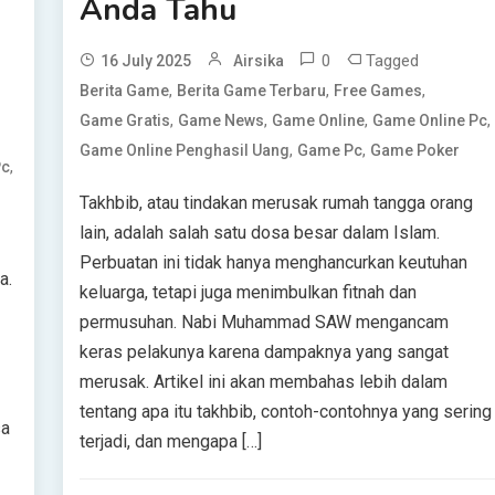
Anda Tahu
0
Tagged
16 July 2025
Airsika
,
,
,
Berita Game
Berita Game Terbaru
Free Games
,
,
,
,
Game Gratis
Game News
Game Online
Game Online Pc
,
,
Game Online Penghasil Uang
Game Pc
Game Poker
,
Pc
Takhbib, atau tindakan merusak rumah tangga orang
lain, adalah salah satu dosa besar dalam Islam.
Perbuatan ini tidak hanya menghancurkan keutuhan
a.
keluarga, tetapi juga menimbulkan fitnah dan
permusuhan. Nabi Muhammad SAW mengancam
keras pelakunya karena dampaknya yang sangat
merusak. Artikel ini akan membahas lebih dalam
tentang apa itu takhbib, contoh-contohnya yang sering
sa
terjadi, dan mengapa […]