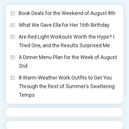
Book Deals for the Weekend of August 8th
What We Gave Ella for Her 16th Birthday
Are Red Light Workouts Worth the Hype? I
Tried One, and the Results Surprised Me
A Dinner Menu Plan for the Week of August
2nd
8 Warm-Weather Work Outfits to Get You
Through the Rest of Summer’s Sweltering
Temps