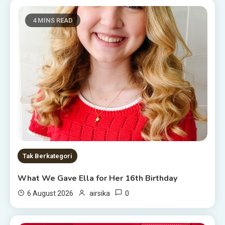
4 MINS READ
Tak Berkategori
What We Gave Ella for Her 16th Birthday
0
6 August 2026
airsika