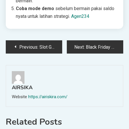
bermain.
Coba mode demo
sebelum bermain pakai saldo
nyata untuk latihan strategi.
Agen234
Post
Previous:
Slot Gacor Terpercaya yang Tidak Mengecewakan
Next:
Black Friday Sales Are Here: The Best Deals to Shop
navigation
AIRSIKA
Website
https://airiskira.com/
Related Posts