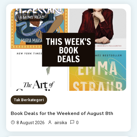
6 MINS READ
Tak Berkategori
Book Deals for the Weekend of August 8th
0
8 August 2026
airsika