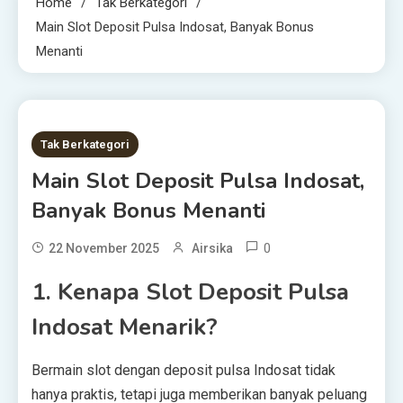
Home
Tak Berkategori
Main Slot Deposit Pulsa Indosat, Banyak Bonus
Menanti
1 MIN READ
Tak Berkategori
Main Slot Deposit Pulsa Indosat,
Banyak Bonus Menanti
0
22 November 2025
Airsika
1. Kenapa Slot Deposit Pulsa
Indosat Menarik?
Bermain slot dengan deposit pulsa Indosat tidak
hanya praktis, tetapi juga memberikan banyak peluang