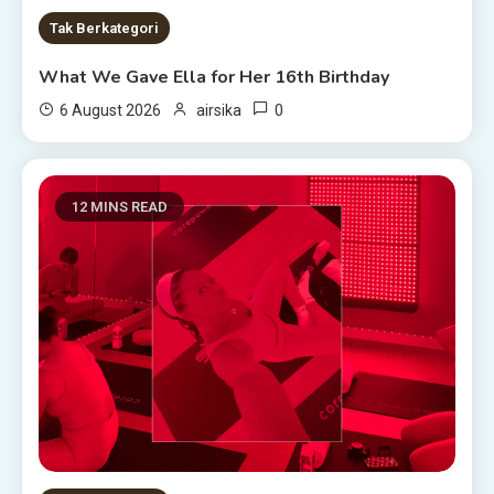
Tak Berkategori
What We Gave Ella for Her 16th Birthday
0
6 August 2026
airsika
12 MINS READ