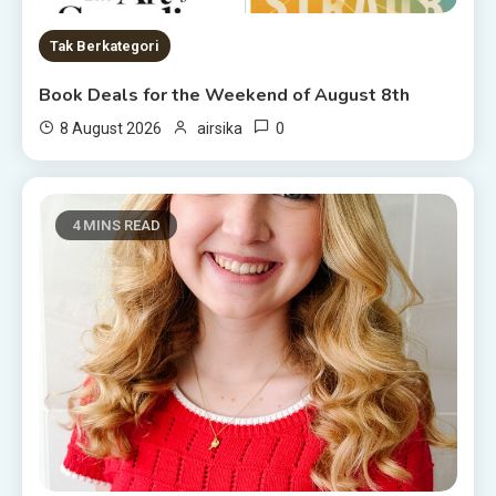
Tak Berkategori
Book Deals for the Weekend of August 8th
0
8 August 2026
airsika
4 MINS READ