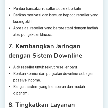
Pantau transaksi reseller secara berkala.
Berikan motivasi dan bantuan kepada reseller yang
kurang aktif.
Apresiasi reseller yang berprestasi dengan hadiah
atau pengakuan khusus.
7.
Kembangkan Jaringan
dengan Sistem Downline
Ajak reseller untuk rekrut reseller baru.
Berikan komisi dari penjualan downline sebagai
passive income.
Bangun sistem yang transparan dan mudah
dipahami.
8.
Tingkatkan Layanan