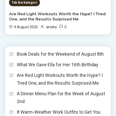
Tak Berkategori
Are Red Light Workouts Worth the Hype? I Tried
One, and the Results Surprised Me
0
4 August 2026
airsika
Book Deals for the Weekend of August 8th
What We Gave Ella for Her 16th Birthday
Are Red Light Workouts Worth the Hype? I
Tried One, and the Results Surprised Me
A Dinner Menu Plan for the Week of August
2nd
8 Warm-Weather Work Outfits to Get You