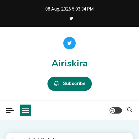
Skip
08 Aug, 2026
5:03:35 PM
to
content
Airiskira
Subscribe