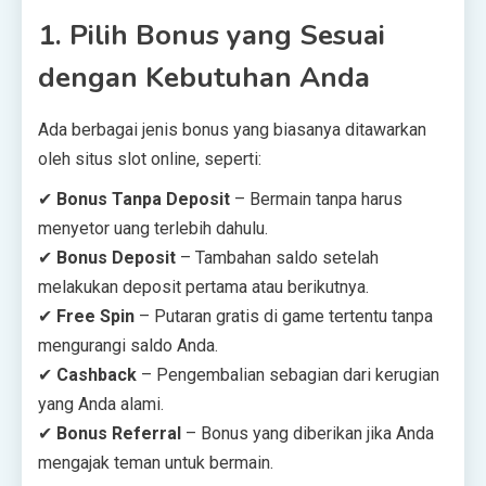
1. Pilih Bonus yang Sesuai
dengan Kebutuhan Anda
Ada berbagai jenis bonus yang biasanya ditawarkan
oleh situs slot online, seperti:
✔
Bonus Tanpa Deposit
– Bermain tanpa harus
menyetor uang terlebih dahulu.
✔
Bonus Deposit
– Tambahan saldo setelah
melakukan deposit pertama atau berikutnya.
✔
Free Spin
– Putaran gratis di game tertentu tanpa
mengurangi saldo Anda.
✔
Cashback
– Pengembalian sebagian dari kerugian
yang Anda alami.
✔
Bonus Referral
– Bonus yang diberikan jika Anda
mengajak teman untuk bermain.