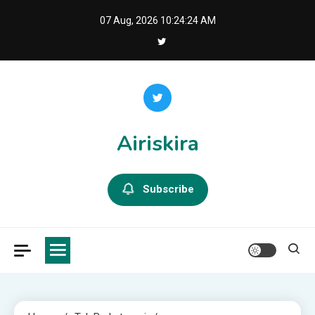
Skip
07 Aug, 2026
10:24:25 AM
to
content
Airiskira
Subscribe