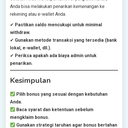
Anda bisa melakukan penarikan kemenangan ke
rekening atau e-wallet Anda.
✔
Pastikan saldo mencukupi untuk minimal
withdraw.
✔
Gunakan metode transaksi yang tersedia (bank
lokal, e-wallet, dll.).
✔
Periksa apakah ada biaya admin untuk
penarikan.
Kesimpulan
Pilih bonus yang sesuai dengan kebutuhan
Anda.
Baca syarat dan ketentuan sebelum
mengklaim bonus.
Gunakan strategi taruhan agar bonus bertahan