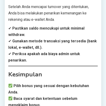
Setelah Anda mencapai turnover yang ditentukan,
Anda bisa melakukan penarikan kemenangan ke
rekening atau e-wallet Anda.
✔
Pastikan saldo mencukupi untuk minimal
withdraw.
✔
Gunakan metode transaksi yang tersedia (bank
lokal, e-wallet, dll.).
✔
Periksa apakah ada biaya admin untuk
penarikan.
Kesimpulan
Pilih bonus yang sesuai dengan kebutuhan
Anda.
Baca syarat dan ketentuan sebelum
mengklaim bonus.