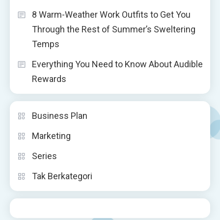
8 Warm-Weather Work Outfits to Get You
Through the Rest of Summer’s Sweltering
Temps
Everything You Need to Know About Audible
Rewards
Business Plan
Marketing
Series
Tak Berkategori