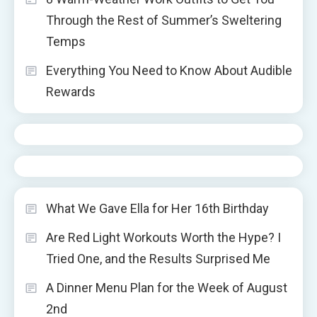
Through the Rest of Summer’s Sweltering
Temps
Everything You Need to Know About Audible
Rewards
What We Gave Ella for Her 16th Birthday
Are Red Light Workouts Worth the Hype? I
Tried One, and the Results Surprised Me
A Dinner Menu Plan for the Week of August
2nd