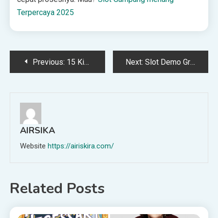
Terpercaya 2025
Post
Previous:
15 Kiat Istiqamah di Jalan Allah: Tetap Lurus Meski Banyak Godaan
Next:
Slot Demo Gratis Buat Kamu yang Mau Coba Tanpa Risiko
navigation
AIRSIKA
Website
https://airiskira.com/
Related Posts