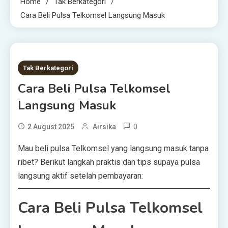
Home
Tak Berkategori
Cara Beli Pulsa Telkomsel Langsung Masuk
1 MIN READ
Tak Berkategori
Cara Beli Pulsa Telkomsel
Langsung Masuk
0
2 August 2025
Airsika
Mau beli pulsa Telkomsel yang langsung masuk tanpa
ribet? Berikut langkah praktis dan tips supaya pulsa
langsung aktif setelah pembayaran:
Cara Beli Pulsa Telkomsel