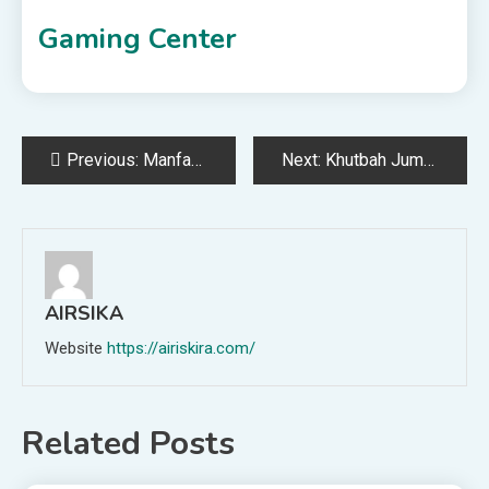
Gaming Center
Post
Previous:
Manfaat Berkurban sebagai Investasi Sosial Berkelanjutan
Next:
Khutbah Jumat: Jangan Lewatkan! Ini 3 Amalan Sunnah yang Dianjurkan Nabi di Awal Dzulhijjah
navigation
AIRSIKA
Website
https://airiskira.com/
Related Posts