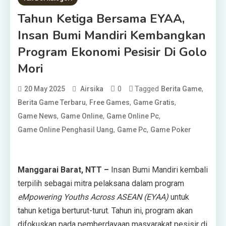
Tahun Ketiga Bersama EYAA,
Insan Bumi Mandiri Kembangkan
Program Ekonomi Pesisir Di Golo
Mori
0
Tagged
,
20 May 2025
Airsika
Berita Game
,
,
,
Berita Game Terbaru
Free Games
Game Gratis
,
,
,
Game News
Game Online
Game Online Pc
,
,
Game Online Penghasil Uang
Game Pc
Game Poker
Manggarai Barat, NTT –
Insan Bumi Mandiri kembali
terpilih sebagai mitra pelaksana dalam program
eMpowering Youths Across ASEAN (EYAA)
untuk
tahun ketiga berturut-turut. Tahun ini, program akan
difokuskan pada pemberdayaan masyarakat pesisir di