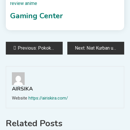
review anime
Gaming Center
Post
Previous:
Pokok dan Cabang Agama: Telaah Kritis terhadap Pembagian Ushul-Furu’
Next:
Niat Kurban untuk Pekurban dan Hikmah Kurban Bagi Penerimanya
navigation
AIRSIKA
Website
https://airiskira.com/
Related Posts