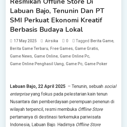
Resmikan Offline Store Di
Labuan Bajo, Tenunin Dan PT
SMI Perkuat Ekonomi Kreatif
Berbasis Budaya Lokal
0
Tagged
,
17 May 2025
Airsika
Berita Game
,
,
,
Berita Game Terbaru
Free Games
Game Gratis
,
,
,
Game News
Game Online
Game Online Pc
,
,
Game Online Penghasil Uang
Game Pc
Game Poker
Labuan Bajo, 22 April 2025
– Tenunin, sebuah
social
enterprise
yang fokus pada pelestarian kain tenun
Nusantara dan pemberdayaan perempuan penenun di
wilayah terpencil, resmi membuka
Offline Store
pertamanya di destinasi terkemuka pariwisata
Indonesia, Labuan Bajo. Hadirnya
Offline Store