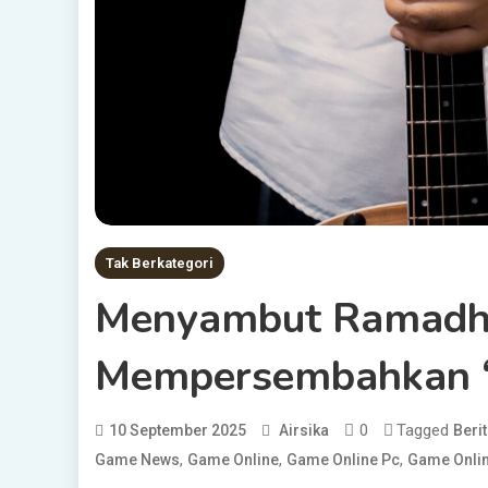
Tak Berkategori
Menyambut Ramadha
Mempersembahkan “
0
Tagged
10 September 2025
Airsika
Beri
,
,
,
Game News
Game Online
Game Online Pc
Game Onlin