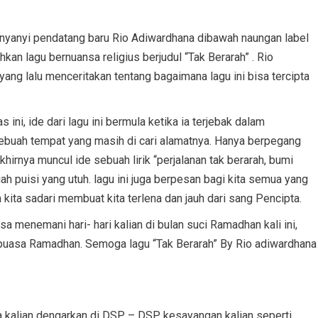
anyi pendatang baru Rio Adiwardhana dibawah naungan label
agu bernuansa religius berjudul “Tak Berarah” . Rio
ng lalu menceritakan tentang bagaimana lagu ini bisa tercipta
ni, ide dari lagu ini bermula ketika ia terjebak dalam
ebuah tempat yang masih di cari alamatnya. Hanya berpegang
hirnya muncul ide sebuah lirik “perjalanan tak berarah, bumi
 puisi yang utuh. lagu ini juga berpesan bagi kita semua yang
 kita sadari membuat kita terlena dan jauh dari sang Pencipta.
a menemani hari- hari kalian di bulan suci Ramadhan kali ini,
puasa Ramadhan. Semoga lagu “Tak Berarah” By Rio adiwardhana
a kalian dengarkan di DSP – DSP kesayangan kalian seperti