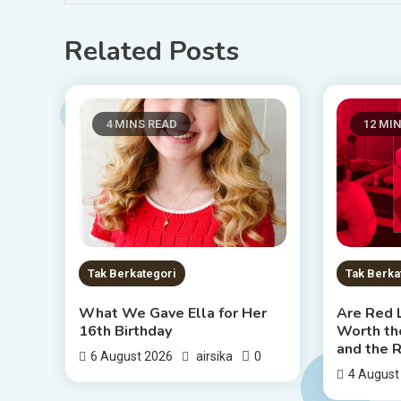
Related Posts
4 MINS READ
12 MI
Tak Berkategori
Tak Berka
What We Gave Ella for Her
Are Red 
16th Birthday
Worth the
and the 
0
6 August 2026
airsika
4 August