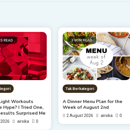
NS READ
1 MIN READ
tegori
Tak Berkategori
Light Workouts
A Dinner Menu Plan for the
 Hype? I Tried One,
Week of August 2nd
Results Surprised Me
0
2 August 2026
airsika
0
 2026
airsika