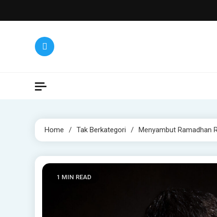
Skip
to
content
Home
Tak Berkategori
Menyambut Ramadhan Ri
1 MIN READ