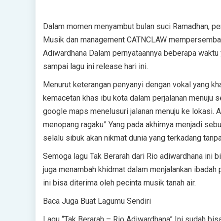
Dalam momen menyambut bulan suci Ramadhan, peny
Musik dan management CATNCLAW mempersembahkan l
Adiwardhana Dalam pernyataannya beberapa waktu ya
sampai lagu ini release hari ini.
Menurut keterangan penyanyi dengan vokal yang khas i
kemacetan khas ibu kota dalam perjalanan menuju s
google maps menelusuri jalanan menuju ke lokasi. Ak
menopang ragaku” Yang pada akhirnya menjadi sebuah
selalu sibuk akan nikmat dunia yang terkadang tanpa
Semoga lagu Tak Berarah dari Rio adiwardhana ini bis
juga menambah khidmat dalam menjalankan ibadah 
ini bisa diterima oleh pecinta musik tanah air.
Baca Juga Buat Lagumu Sendiri
Lagu “Tak Berarah – Rio Adiwardhana” Ini sudah bis