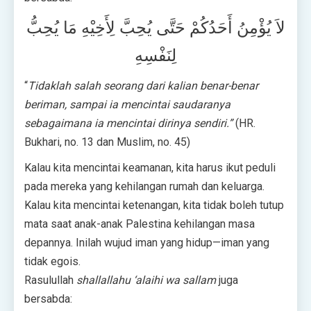
لاَ يُؤْمِنُ أَحَدُكُمْ حَتَّى يُحِبَّ لِأَخِيْهِ مَا يُحِبُّ
لِنَفْسِهِ
“
Tidaklah salah seorang dari kalian benar-benar
beriman, sampai ia mencintai saudaranya
sebagaimana ia mencintai dirinya sendiri.”
(HR.
Bukhari, no. 13 dan Muslim, no. 45)
Kalau kita mencintai keamanan, kita harus ikut peduli
pada mereka yang kehilangan rumah dan keluarga.
Kalau kita mencintai ketenangan, kita tidak boleh tutup
mata saat anak-anak Palestina kehilangan masa
depannya. Inilah wujud iman yang hidup—iman yang
tidak egois.
Rasulullah
shallallahu ‘alaihi wa sallam
juga
bersabda: