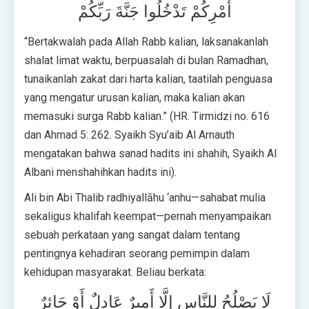
أَمْرِكُمْ تَدْخُلُوا جَنَّةَ رَبِّكُمْ
“Bertakwalah pada Allah Rabb kalian, laksanakanlah
shalat limat waktu, berpuasalah di bulan Ramadhan,
tunaikanlah zakat dari harta kalian, taatilah penguasa
yang mengatur urusan kalian, maka kalian akan
memasuki surga Rabb kalian.” (HR. Tirmidzi no. 616
dan Ahmad 5: 262. Syaikh Syu’aib Al Arnauth
mengatakan bahwa sanad hadits ini shahih, Syaikh Al
Albani menshahihkan hadits ini).
Ali bin Abi Thalib radhiyallāhu ‘anhu—sahabat mulia
sekaligus khalifah keempat—pernah menyampaikan
sebuah perkataan yang sangat dalam tentang
pentingnya kehadiran seorang pemimpin dalam
kehidupan masyarakat. Beliau berkata:
لَا يَصْلُحُ لِلنَّاسِ إِلَّا أَمِيرٌ عَادِلٌ أَوْ جَائِرٌ