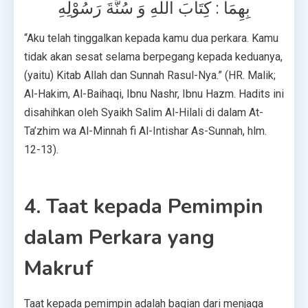
بِهِمَا : كِتَابَ اللهِ وَ سُنَّةَ رَسُوْلِهِ
“Aku telah tinggalkan kepada kamu dua perkara. Kamu
tidak akan sesat selama berpegang kepada keduanya,
(yaitu) Kitab Allah dan Sunnah Rasul-Nya.” (HR. Malik;
Al-Hakim, Al-Baihaqi, Ibnu Nashr, Ibnu Hazm. Hadits ini
disahihkan oleh Syaikh Salim Al-Hilali di dalam At-
Ta’zhim wa Al-Minnah fi Al-Intishar As-Sunnah, hlm.
12-13).
4. Taat kepada Pemimpin
dalam Perkara yang
Makruf
Taat kepada pemimpin adalah bagian dari menjaga