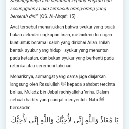
Sesungguhnya aku bertaubat kepada Engkau dan
sesungguhnya aku termasuk orang-orang yang
berserah diri.
’” (QS. Al-Ahqaf: 15)
Ayat tersebut menunjukkan bahwa syukur yang sejati
bukan sekadar ungkapan lisan, melainkan dorongan
kuat untuk beramal saleh yang diridhai Allah. Inilah
bentuk syukur yang hidup—syukur yang menuntun
pada ketaatan, dan bukan syukur yang berhenti pada
retorika atau seremoni tahunan.
Menariknya, semangat yang sama juga diajarkan
langsung oleh Rasulullah ﷺ kepada sahabat tercinta
beliau, Mu’adz bin Jabal radhiyallahu ‘anhu. Dalam
sebuah hadits yang sangat menyentuh, Nabi ﷺ
bersabda:
يَا مُعَاذُ وَاللَّهِ إِنِّى لأُحِبُّكَ وَاللَّهِ إِنِّى لأُحِبُّكَ