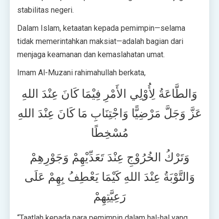
stabilitas negeri.
Dalam Islam, ketaatan kepada pemimpin—selama
tidak memerintahkan maksiat—adalah bagian dari
menjaga keamanan dan kemaslahatan umat.
Imam Al-Muzani rahimahullah berkata,
وَالطَّاعَةُ لِأُوْلِي الأَمْرِ فِيْمَا كَانَ عِنْدَ اللهِ
عَزَّ وَجَلَّ مَرْضِيًّا وَاجْتِنَابِ مَا كَانَ عِنْدَ اللهِ
مُسْخِطًا
وَتَرْكُ الخُرُوْجِ عِنْدَ تَعَدِّيْهِمْ وَجَوْرِهِمْ
وَالتَّوْبَةُ عِنْدَ اللهِ كَيْمَا يَعْطِفُ بِهِمْ عَلَى
رَعِيَّتِهِمْ
“Taatlah kepada para pemimpin dalam hal-hal yang