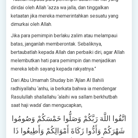
diridai oleh Allah ‘azza wa jalla, dan tinggalkan
ketaatan jika mereka memerintahkan sesuatu yang
dimurkai oleh Allah.
Jika para pemimpin berlaku zalim atau melampaui
batas, janganlah memberontak. Sebaliknya,
bertaubatlah kepada Allah dan perbaiki diri, agar Allah
melembutkan hati para pemimpin dan menjadikan
mereka lebih sayang kepada rakyatnya.”
Dari Abu Umamah Shuday bin ‘Ajlan Al Bahili
radhiyallahu ‘anhu, ia berkata bahwa ia mendengar
Rasulullah shallallahu ‘alaihi wa sallam berkhutbah
saat haji wada’ dan mengucapkan,
اتَّقُوا اللَّهَ رَبَّكُمْ وَصَلُّوا خَمْسَكُمْ وَصُومُوا
شَهْرَكُمْ وَأَدُّوا زَكَاةَ أَمْوَالِكُمْ وَأَطِيعُوا ذَا