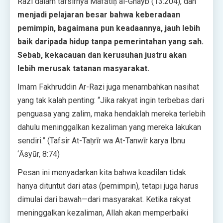
Razi dalam tafsirnya Mafātīḥ al-Ghayb (13:204), dan
menjadi pelajaran besar bahwa keberadaan
pemimpin, bagaimana pun keadaannya, jauh lebih
baik daripada hidup tanpa pemerintahan yang sah.
Sebab, kekacauan dan kerusuhan justru akan
lebih merusak tatanan masyarakat.
Imam Fakhruddin Ar-Razi juga menambahkan nasihat
yang tak kalah penting: “Jika rakyat ingin terbebas dari
penguasa yang zalim, maka hendaklah mereka terlebih
dahulu meninggalkan kezaliman yang mereka lakukan
sendiri.” (Tafsir At-Taḥrīr wa At-Tanwīr karya Ibnu
‘Āsyūr, 8:74)
Pesan ini menyadarkan kita bahwa keadilan tidak
hanya dituntut dari atas (pemimpin), tetapi juga harus
dimulai dari bawah—dari masyarakat. Ketika rakyat
meninggalkan kezaliman, Allah akan memperbaiki