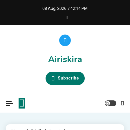
Skip
08 Aug, 2026
7:42:15 PM
to
content
Airiskira
Subscribe