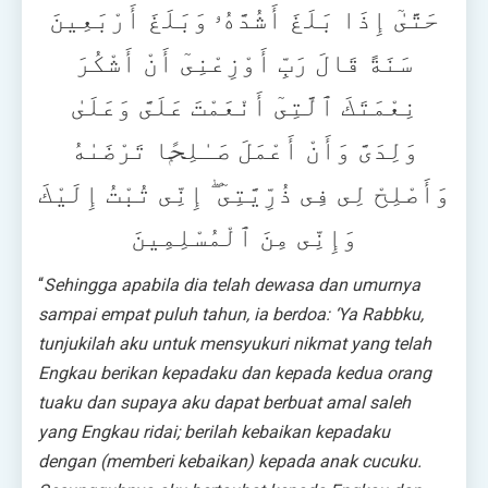
حَتَّىٰٓ إِذَا بَلَغَ أَشُدَّهُۥ وَبَلَغَ أَرْبَعِينَ
سَنَةً قَالَ رَبِّ أَوْزِعْنِىٓ أَنْ أَشْكُرَ
نِعْمَتَكَ ٱلَّتِىٓ أَنْعَمْتَ عَلَىَّ وَعَلَىٰ
وَلِدَىَّ وَأَنْ أَعْمَلَ صَـٰلِحًۭا تَرْضَىٰهُ
وَأَصْلِحْ لِى فِى ذُرِّيَّتِىٓ ۖ إِنِّى تُبْتُ إِلَيْكَ
وَإِنِّى مِنَ ٱلْمُسْلِمِينَ
“
Sehingga apabila dia telah dewasa dan umurnya
sampai empat puluh tahun, ia berdoa: ‘Ya Rabbku,
tunjukilah aku untuk mensyukuri nikmat yang telah
Engkau berikan kepadaku dan kepada kedua orang
tuaku dan supaya aku dapat berbuat amal saleh
yang Engkau ridai; berilah kebaikan kepadaku
dengan (memberi kebaikan) kepada anak cucuku.