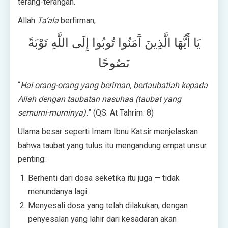
terang-terangan.
Allah
Ta’ala
berfirman,
يَا أَيُّهَا الَّذِينَ آَمَنُوا تُوبُوا إِلَى اللَّهِ تَوْبَةً
نَصُوحًا
“
Hai orang-orang yang beriman, bertaubatlah kepada
Allah dengan taubatan nasuhaa (taubat yang
semurni-murninya).
” (QS. At Tahrim: 8)
Ulama besar seperti Imam Ibnu Katsir menjelaskan
bahwa taubat yang tulus itu mengandung empat unsur
penting:
Berhenti dari dosa seketika itu juga — tidak
menundanya lagi.
Menyesali dosa yang telah dilakukan, dengan
penyesalan yang lahir dari kesadaran akan