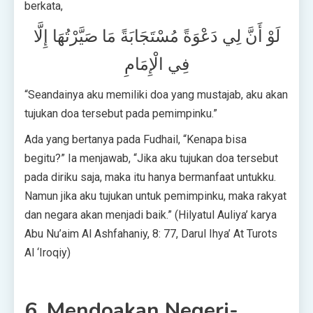
berkata,
لَوْ أَنَّ لِي دَعْوَةً مُسْتَجَابَةً مَا صَيَّرْتُهَا إِلَّا
فِي الْإِمَامِ
“Seandainya aku memiliki doa yang mustajab, aku akan
tujukan doa tersebut pada pemimpinku.”
Ada yang bertanya pada Fudhail, “Kenapa bisa
begitu?” Ia menjawab, “Jika aku tujukan doa tersebut
pada diriku saja, maka itu hanya bermanfaat untukku.
Namun jika aku tujukan untuk pemimpinku, maka rakyat
dan negara akan menjadi baik.” (Hilyatul Auliya’ karya
Abu Nu’aim Al Ashfahaniy, 8: 77, Darul Ihya’ At Turots
Al ‘Iroqiy)
6. Mendoakan Negeri-