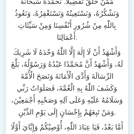
مِّمَّنْ خَلَقَ تَفْضِيلًا. نَحْمَدُهُ سُبْحَانَهُ
وَنَشْكُرُهُ، وَنَسْتَعِينُهُ وَنَسْتَغْفِرُهُ، وَنَعُوذُ
بِاللّٰهِ مِنْ شُرُورِ أَنْفُسِنَا وَمِنْ سَيِّئَاتِ
أَعْمَالِنَا.
وَأَشْهَدُ أَنْ لَا إِلٰهَ إِلَّا اللّٰهُ وَحْدَهُ لَا شَرِيكَ
لَهُ، وَأَشْهَدُ أَنَّ مُحَمَّدًا عَبْدُهُ وَرَسُوْلُهُ، بَلَّغَ
الرِّسَالَةَ وَأَدَّى الْأَمَانَةَ وَنَصَحَ الْأُمَّةَ
وَكَشَفَ اللّٰهُ بِهِ الْغُمَّةَ، فَصَلَوَاتُ رَبِّي
وَسَلَامُهُ عَلَيْهِ وَعَلَى آلِهِ وَصَحْبِهِ أَجْمَعِيْنَ،
وَمَنْ تَبِعَهُمْ بِإِحْسَانٍ إِلَى يَوْمِ الدِّيْنِ.
أَمَّا بَعْدُ، فَيَا عِبَادَ اللّٰهِ، أُوْصِيْكُمْ وَإِيَّايَ أَوَّلًا