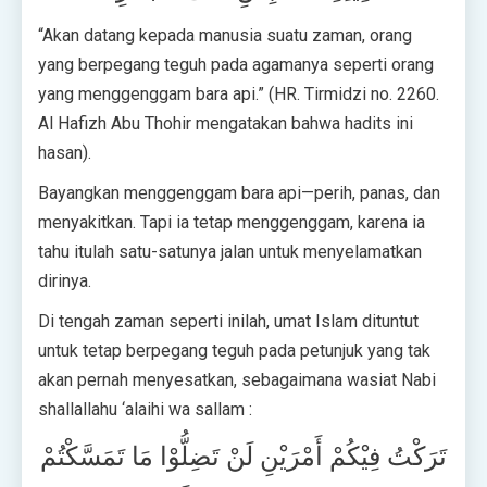
“Akan datang kepada manusia suatu zaman, orang
yang berpegang teguh pada agamanya seperti orang
yang menggenggam bara api.” (HR. Tirmidzi no. 2260.
Al Hafizh Abu Thohir mengatakan bahwa hadits ini
hasan).
Bayangkan menggenggam bara api—perih, panas, dan
menyakitkan. Tapi ia tetap menggenggam, karena ia
tahu itulah satu-satunya jalan untuk menyelamatkan
dirinya.
Di tengah zaman seperti inilah, umat Islam dituntut
untuk tetap berpegang teguh pada petunjuk yang tak
akan pernah menyesatkan, sebagaimana wasiat Nabi
shallallahu ‘alaihi wa sallam :
تَرَكْتُ فِيْكُمْ أَمْرَيْنِ لَنْ تَضِلُّوْا مَا تَمَسَّكْتُمْ