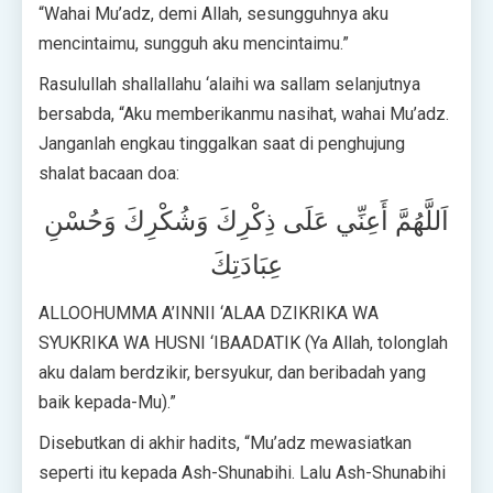
“Wahai Mu’adz, demi Allah, sesungguhnya aku
mencintaimu, sungguh aku mencintaimu.”
Rasulullah shallallahu ‘alaihi wa sallam selanjutnya
bersabda, “Aku memberikanmu nasihat, wahai Mu’adz.
Janganlah engkau tinggalkan saat di penghujung
shalat bacaan doa:
اَللَّهُمَّ أَعِنِّي عَلَى ذِكْرِكَ وَشُكْرِكَ وَحُسْنِ
عِبَادَتِكَ
ALLOOHUMMA A’INNII ‘ALAA DZIKRIKA WA
SYUKRIKA WA HUSNI ‘IBAADATIK (Ya Allah, tolonglah
aku dalam berdzikir, bersyukur, dan beribadah yang
baik kepada-Mu).”
Disebutkan di akhir hadits, “Mu’adz mewasiatkan
seperti itu kepada Ash-Shunabihi. Lalu Ash-Shunabihi