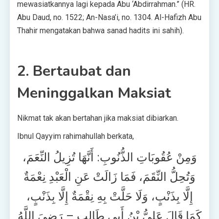
mewasiatkannya lagi kepada Abu ‘Abdirrahman.” (HR.
Abu Daud, no. 1522; An-Nasa’i, no. 1304. Al-Hafizh Abu
Thahir mengatakan bahwa sanad hadits ini sahih).
2. Bertaubat dan
Meninggalkan Maksiat
Nikmat tak akan bertahan jika maksiat dibiarkan.
Ibnul Qayyim rahimahullah berkata,
وَمِنْ عُقُوبَاتِ الذُّنُوبِ: أَنَّهَا تُزِيلُ النِّعَمَ،
وَتُحِلُّ النِّقَمَ، فَمَا زَالَتْ عَنِ الْعَبْدِ نِعْمَةٌ
إِلَّا بِذَنْبٍ، وَلَا حَلَّتْ بِهِ نِقْمَةٌ إِلَّا بِذَنْبٍ،
كَمَا قَالَ عَلِيُّ بْنُ أَبِي طَالِبٍ – رَضِيَ اللَّهُ