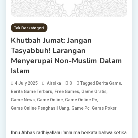
Tak Berkategori
Khutbah Jumat: Jangan
Tasyabbuh! Larangan
Menyerupai Non-Muslim Dalam
Islam
0
Tagged
,
4 July 2025
Airsika
Berita Game
,
,
,
Berita Game Terbaru
Free Games
Game Gratis
,
,
,
Game News
Game Online
Game Online Pc
,
,
Game Online Penghasil Uang
Game Pc
Game Poker
Ibnu Abbas radhiyallahu ’anhuma berkata bahwa ketika