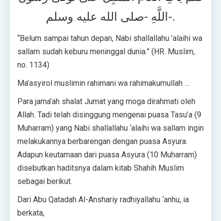
اللَّهِ -صلى الله عليه وسلم-.
“Belum sampai tahun depan, Nabi shallallahu ’alaihi wa
sallam sudah keburu meninggal dunia.” (HR. Muslim,
no. 1134)
Ma’asyirol muslimin rahimani wa rahimakumullah …
Para jama’ah shalat Jumat yang moga dirahmati oleh
Allah. Tadi telah disinggung mengenai puasa Tasu’a (9
Muharram) yang Nabi shallallahu ‘alaihi wa sallam ingin
melakukannya berbarengan dengan puasa Asyura.
Adapun keutamaan dari puasa Asyura (10 Muharram)
disebutkan haditsnya dalam kitab Shahih Muslim
sebagai berikut.
Dari Abu Qatadah Al-Anshariy radhiyallahu ‘anhu, ia
berkata,