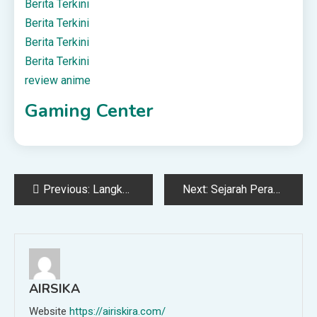
Berita Terkini
Berita Terkini
Berita Terkini
Berita Terkini
review anime
Gaming Center
Post
Previous:
Langkah membangun jaringan reseller pulsa
Next:
Sejarah Perang Mu’tah: Sebab Terjadi, Jalannya Pertempuran, dan Kemenangan Kaum Muslimin
navigation
AIRSIKA
Website
https://airiskira.com/