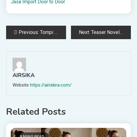
Jasa Import Door to Door
Post
Previous:
Tompi Syiarkan Lagu Ramadhan dari Bimbo Lewat Versi Baru ‘Ada Anak Bertanya Pada Bapaknya’
Next:
Teaser Novel Oma Fran and the Widow Wadidaw! di Cabaca.id
navigation
AIRSIKA
Website
https://airiskira.com/
Related Posts
8 MINS READ