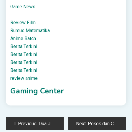
Game News
Review Film
Rumus Matematika
Anime Batch
Berita Terkini
Berita Terkini
Berita Terkini
Berita Terkini
review anime
Gaming Center
Post
Previous:
Dua Jenis Nikmat Menurut Ibnul Qayyim: Nikmat Mutlak dan Nikmat Terbatas
Next:
Pokok dan Cabang Agama: Telaah Kritis terhadap Pembagian Ushul-Furu’