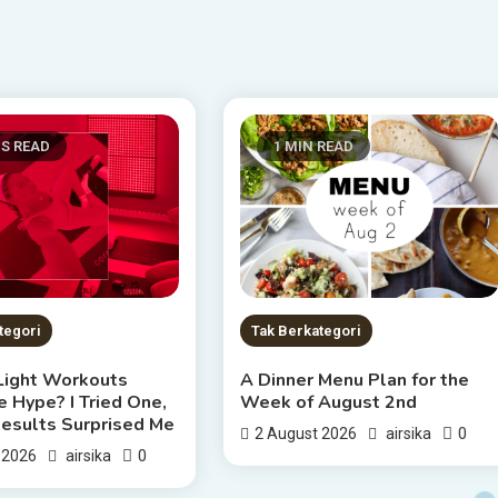
NS READ
1 MIN READ
tegori
Tak Berkategori
Light Workouts
A Dinner Menu Plan for the
 Hype? I Tried One,
Week of August 2nd
Results Surprised Me
0
2 August 2026
airsika
0
 2026
airsika