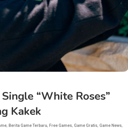
 Single “White Roses”
ng Kakek
,
,
,
,
,
Game
Berita Game Terbaru
Free Games
Game Gratis
Game News