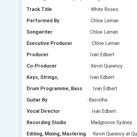
Track Title
: White Roses
Performed By
: Chloe Leman
Songwriter
: Chloe Leman
Executive Producer
: Chloe Leman
Producer
: Ivan Edbert
Co-Producer
: Kevin Queency
Keys, Strings,
: Ivan Edbert
Drum Programme, Bass
: Ivan Edbert
Guitar By
: Basistha
Vocal Director
: Ivan Edbert
Recording Studio
: Madgroove Sydney
Editing, Mixing, Mastering
: Kevin Queency at Qu