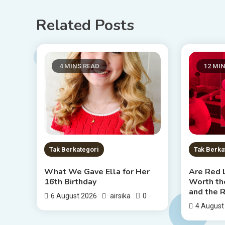
Related Posts
4 MINS READ
12 MI
Tak Berkategori
Tak Berka
What We Gave Ella for Her
Are Red 
16th Birthday
Worth the
and the 
0
6 August 2026
airsika
4 August