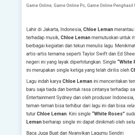
,
,
Game Online
Game Online Pc
Game Online Penghasil
Lahir di Jakarta, Indonesia,
Chloe Leman
merantau k
terhadap musik,
Chloe Leman
memutuskan untuk me
berbagai kegiatan dan tekun menulis lagu. Menikmati
artis-artis ternama seperti Taylor Swift dan Ed Sh
negeri ini yang layak diperhitungkan. Single
“White 
ini merupakan single ketiga yang telah dirilis oleh
C
Lagu indah karya
Chloe Leman
ini menceritakan te
baru saja tiada dan bentuk rasa cintanya terhadap 
Entertainment Sydney dan oleh produser Indonesia
teman-teman bisa terhibur dari lagu ini dan bisa
rela
tutur
Chloe Leman
. Kini single
“White Roses”
suda
Leman
berharap single ini dapat dinikmati oleh se
Baca Juga Buat dan Nyanyikan Lagumu Sendiri