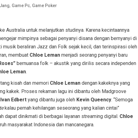
,
,
 Uang
Game Pc
Game Poker
e Australia untuk melanjutkan studinya. Karena kecintaannya
ngejar mimpinya sebagai penyanyi disana dengan bernyanyi di
 musik beraliran Jazz dan Folk sejak kecil, dan terinspirasi oleh
eeran, membuat
Chloe Leman
menjadi seorang penyanyi baru
Roses”
bernuansa folk – akustik yang dirilis secara independen
hloe Leman
.
ntang kisah dan memori
Chloe Leman
dengan kakeknya yang
sang kakek. Proses rekaman lagu ini dibantu oleh Madgroove
,
Ivan Edbert
yang dibantu juga oleh
Kevin Queency
. “Semoga
te
kalau pernah kehilangan seseorang yang kalian cintai”
h dapat dinikmati di berbagai layanan streaming digital.
Chloe
luruh masyarakat Indonesia dan mancanegara.