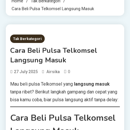
Home
Tak Berkategori
Cara Beli Pulsa Telkomsel Langsung Masuk
1 MIN READ
Tak Berkategori
Cara Beli Pulsa Telkomsel
Langsung Masuk
0
27 July 2025
Airsika
Mau beli pulsa Telkomsel yang
langsung masuk
tanpa ribet? Berikut langkah gampang dan cepat yang
bisa kamu coba, biar pulsa langsung aktif tanpa delay:
Cara Beli Pulsa Telkomsel