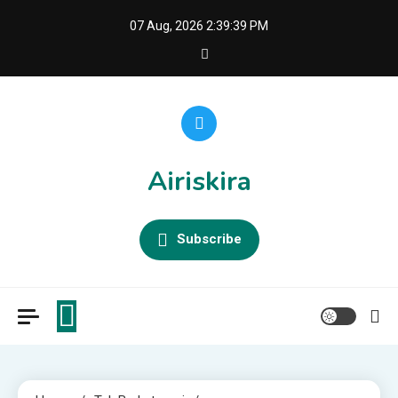
Skip
07 Aug, 2026
2:39:40 PM
to
content
Airiskira
Subscribe