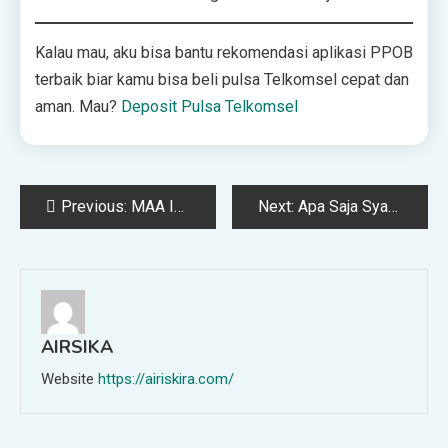
Kalau mau, aku bisa bantu rekomendasi aplikasi PPOB
terbaik biar kamu bisa beli pulsa Telkomsel cepat dan
aman. Mau?
Deposit Pulsa Telkomsel
Post
Previous:
MAA International dan Insan Bumi Mandiri Salurkan Paket Pangan untuk 5.000 Warga Rentan di Jabar dan NTB
Next:
Apa Saja Syarat Sah Nikah dan Siapa yang Berhak Menjadi Wali?
navigation
AIRSIKA
Website
https://airiskira.com/