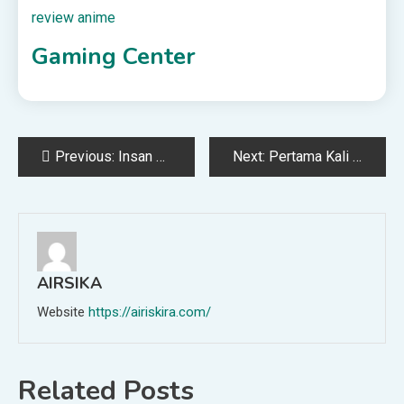
review anime
Gaming Center
Post
Previous:
Insan Bumi Mandiri Salurkan 4000 Paket Ramadhan untuk Warga Pedalaman
Next:
Pertama Kali di Halmahera Timur, Insan Bumi Mandiri Salurkan Paket Berbuka di Desa Gotowasi
navigation
AIRSIKA
Website
https://airiskira.com/
Related Posts