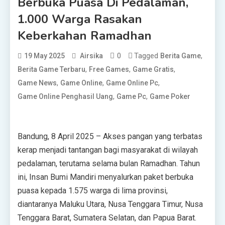
Berbuka Puasa Di Pedalaman,
1.000 Warga Rasakan
Keberkahan Ramadhan
0
Tagged
,
19 May 2025
Airsika
Berita Game
,
,
,
Berita Game Terbaru
Free Games
Game Gratis
,
,
,
Game News
Game Online
Game Online Pc
,
,
Game Online Penghasil Uang
Game Pc
Game Poker
Bandung, 8 April 2025 – Akses pangan yang terbatas
kerap menjadi tantangan bagi masyarakat di wilayah
pedalaman, terutama selama bulan Ramadhan. Tahun
ini, Insan Bumi Mandiri menyalurkan paket berbuka
puasa kepada 1.575 warga di lima provinsi,
diantaranya Maluku Utara, Nusa Tenggara Timur, Nusa
Tenggara Barat, Sumatera Selatan, dan Papua Barat.