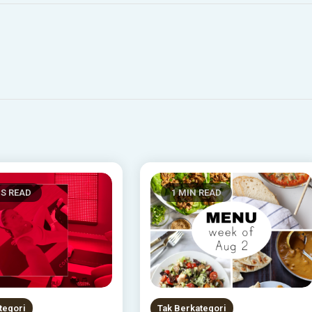
NS READ
1 MIN READ
tegori
Tak Berkategori