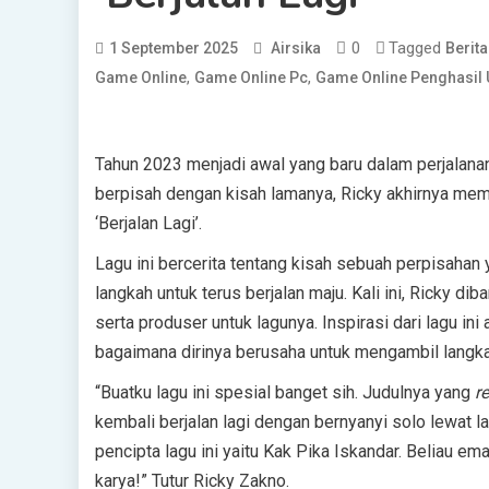
0
Tagged
1 September 2025
Airsika
Berit
,
,
Game Online
Game Online Pc
Game Online Penghasil
Tahun 2023 menjadi awal yang baru dalam perjalana
berpisah dengan kisah lamanya, Ricky akhirnya memu
‘Berjalan Lagi’.
Lagu ini bercerita tentang kisah sebuah perpisahan 
langkah untuk terus berjalan maju. Kali ini, Ricky d
serta produser untuk lagunya. Inspirasi dari lagu in
bagaimana dirinya berusaha untuk mengambil langkah
“Buatku lagu ini spesial banget sih. Judulnya yang
re
kembali berjalan lagi dengan bernyanyi solo lewat 
pencipta lagu ini yaitu Kak Pika Iskandar. Beliau em
karya!” Tutur Ricky Zakno.