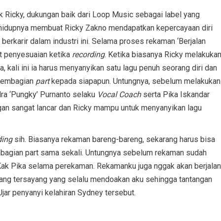
 Ricky, dukungan baik dari Loop Music sebagai label yang
m hidupnya membuat Ricky Zakno mendapatkan kepercayaan diri
k berkarir dalam industri ini. Selama proses rekaman ‘Berjalan
rat penyesuaian ketika
recording
. Ketika biasanya Ricky melakuka
ali ini ia harus menyanyikan satu lagu penuh seorang diri dan
 pembagian
part
kepada siapapun. Untungnya, sebelum melakukan
dra ‘Pungky’ Purnanto selaku
Vocal Coach
serta Pika Iskandar
ngan sangat lancar dan Ricky mampu untuk menyanyikan lagu
ding
sih. Biasanya rekaman bareng-bareng, sekarang harus bisa
mbagian part sama sekali. Untungnya sebelum rekaman sudah
Kak Pika selama perekaman. Rekamanku juga nggak akan berjalan
rang tersayang yang selalu mendoakan aku sehingga tantangan
Ujar penyanyi kelahiran Sydney tersebut.