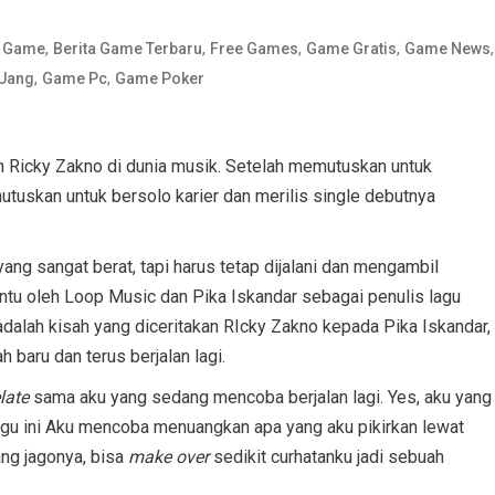
,
,
,
,
,
a Game
Berita Game Terbaru
Free Games
Game Gratis
Game News
,
,
 Uang
Game Pc
Game Poker
n Ricky Zakno di dunia musik. Setelah memutuskan untuk
tuskan untuk bersolo karier dan merilis single debutnya
yang sangat berat, tapi harus tetap dijalani dan mengambil
ibantu oleh Loop Music dan Pika Iskandar sebagai penulis lagu
i adalah kisah yang diceritakan RIcky Zakno kepada Pika Iskandar,
 baru dan terus berjalan lagi.
late
sama aku yang sedang mencoba berjalan lagi. Yes, aku yang
lagu ini Aku mencoba menuangkan apa yang aku pikirkan lewat
ang jagonya, bisa
make over
sedikit curhatanku jadi sebuah