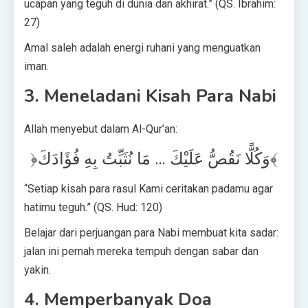
ucapan yang teguh di dunia dan akhirat.” (QS. Ibrahim:
27)
Amal saleh adalah energi ruhani yang menguatkan
iman.
3. Meneladani Kisah Para Nabi
Allah menyebut dalam Al-Qur’an:
﴿وَكُلًّا نَقُصُّ عَلَيْكَ … مَا نُثَبِّتُ بِهِ فُؤَادَكَ﴾
“Setiap kisah para rasul Kami ceritakan padamu agar
hatimu teguh.” (QS. Hud: 120)
Belajar dari perjuangan para Nabi membuat kita sadar:
jalan ini pernah mereka tempuh dengan sabar dan
yakin.
4. Memperbanyak Doa