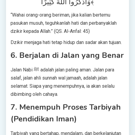
وَاذْكُرُوا اللَّهَ كَثِيرًا﴾
“Wahai orang-orang beriman, jika kalian bertemu
pasukan musuh, teguhkanlah hati dan perbanyaklah
dzikir kepada Allah.” (QS. Al-Anfal: 45)
Dzikir menjaga hati tetap hidup dan sadar akan tujuan.
6. Berjalan di Jalan yang Benar
Jalan Nabi ﷺ adalah jalan paling aman. Jalan para
salaf, jalan ahli sunnah wal jamaah, adalah jalan
selamat. Siapa yang menempuhnya, ia akan selalu
dibimbing oleh cahaya.
7. Menempuh Proses Tarbiyah
(Pendidikan Iman)
Tarbiyah yang bertahap, mendalam, dan berkelanjutan