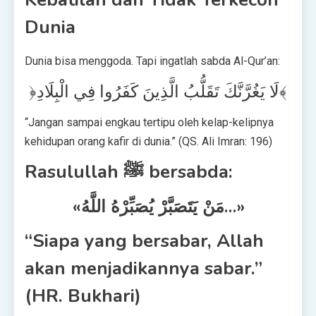
Dunia
Dunia bisa menggoda. Tapi ingatlah sabda Al-Qur’an:
﴿لَا يَغُرَّنَّكَ تَقَلُّبُ الَّذِينَ كَفَرُوا فِي الْبِلَادِ﴾
“Jangan sampai engkau tertipu oleh kelap-kelipnya
kehidupan orang kafir di dunia.” (QS. Ali Imran: 196)
Rasulullah ﷺ bersabda:
«مَنْ يَتَصَبَّرْ يُصَبِّرْهُ اللَّهُ…»
“Siapa yang bersabar, Allah
akan menjadikannya sabar.”
(HR. Bukhari)