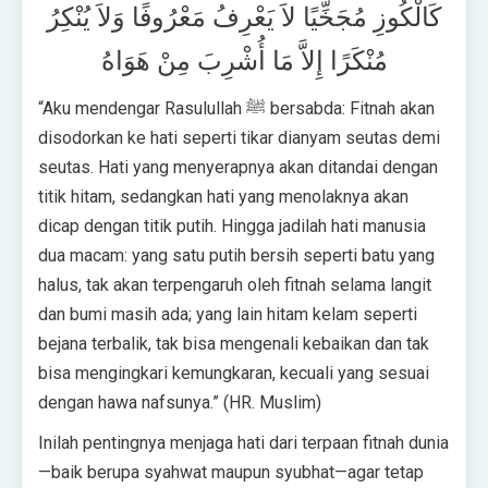
كَالْكُوزِ مُجَخِّيًا لاَ يَعْرِفُ مَعْرُوفًا وَلاَ يُنْكِرُ
مُنْكَرًا إِلاَّ مَا أُشْرِبَ مِنْ هَوَاهُ
“Aku mendengar Rasulullah ﷺ bersabda: Fitnah akan
disodorkan ke hati seperti tikar dianyam seutas demi
seutas. Hati yang menyerapnya akan ditandai dengan
titik hitam, sedangkan hati yang menolaknya akan
dicap dengan titik putih. Hingga jadilah hati manusia
dua macam: yang satu putih bersih seperti batu yang
halus, tak akan terpengaruh oleh fitnah selama langit
dan bumi masih ada; yang lain hitam kelam seperti
bejana terbalik, tak bisa mengenali kebaikan dan tak
bisa mengingkari kemungkaran, kecuali yang sesuai
dengan hawa nafsunya.” (HR. Muslim)
Inilah pentingnya menjaga hati dari terpaan fitnah dunia
—baik berupa syahwat maupun syubhat—agar tetap