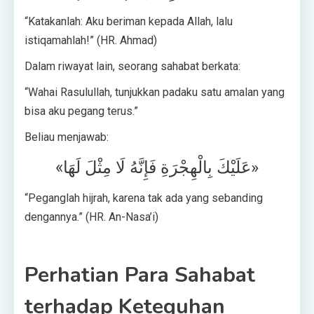
“Katakanlah: Aku beriman kepada Allah, lalu
istiqamahlah!” (HR. Ahmad)
Dalam riwayat lain, seorang sahabat berkata:
“Wahai Rasulullah, tunjukkan padaku satu amalan yang
bisa aku pegang terus.”
Beliau menjawab:
«عَلَيْكَ بِالْهِجْرَةِ فَإِنَّهُ لَا مِثْلَ لَهَا»
“Peganglah hijrah, karena tak ada yang sebanding
dengannya.” (HR. An-Nasa’i)
Perhatian Para Sahabat
terhadap Keteguhan