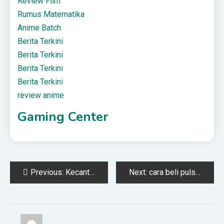
Review Film
Rumus Matematika
Anime Batch
Berita Terkini
Berita Terkini
Berita Terkini
Berita Terkini
review anime
Gaming Center
Post
Previous:
Kecantikan Wanita Muslimah dalam Islam: Mana yang Halal, Mana yang Haram?
Next:
cara beli pulsa Telkomsel langsung masuk
navigation