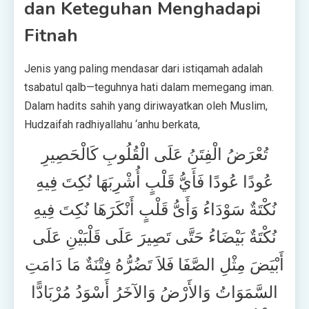
dan Keteguhan Menghadapi
Fitnah
Jenis yang paling mendasar dari istiqamah adalah
tsabatul qalb—teguhnya hati dalam memegang iman.
Dalam hadits sahih yang diriwayatkan oleh Muslim,
Hudzaifah radhiyallahu ‘anhu berkata,
تُعْرَضُ الْفِتَنُ عَلَى الْقُلُوبِ كَالْحَصِيرِ
عُودًا عُودًا فَأَيُّ قَلْبٍ أُشْرِبَهَا نُكِتَ فِيهِ
نُكْتَةٌ سَوْدَاءُ وَأَىُّ قَلْبٍ أَنْكَرَهَا نُكِتَ فِيهِ
نُكْتَةٌ بَيْضَاءُ حَتَّى تَصِيرَ عَلَى قَلْبَيْنِ عَلَى
أَبْيَضَ مِثْلِ الصَّفَا فَلاَ تَضُرُّهُ فِتْنَةٌ مَا دَامَتِ
السَّمَوَاتُ وَالأَرْضُ وَالآخَرُ أَسْوَدُ مُرْبَادًّا