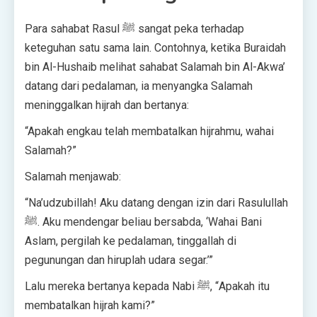
Para sahabat Rasul ﷺ sangat peka terhadap
keteguhan satu sama lain. Contohnya, ketika Buraidah
bin Al-Hushaib melihat sahabat Salamah bin Al-Akwa’
datang dari pedalaman, ia menyangka Salamah
meninggalkan hijrah dan bertanya:
“Apakah engkau telah membatalkan hijrahmu, wahai
Salamah?”
Salamah menjawab:
“Na’udzubillah! Aku datang dengan izin dari Rasulullah
ﷺ. Aku mendengar beliau bersabda, ‘Wahai Bani
Aslam, pergilah ke pedalaman, tinggallah di
pegunungan dan hiruplah udara segar.’”
Lalu mereka bertanya kepada Nabi ﷺ, “Apakah itu
membatalkan hijrah kami?”