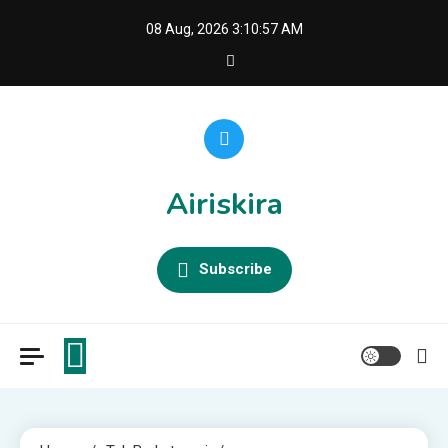
Skip
08 Aug, 2026
3:10:59 AM
to
content
Airiskira
Subscribe